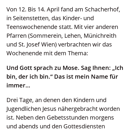
Arbesbach
Von 12. Bis 14. April fand am Schacherhof,
Gottesdienstordnung
in Seitenstetten, das Kinder- und
Katholisches Bildungswerk
Teenswochenende statt. Mit vier anderen
Kontakt
Pfarren (Sommerein, Lehen, Münichreith
Neuigkeiten
und St. Josef Wien) verbrachten wir das
PGR / PKR
Wochenende mit dem Thema:
Und
Gott sprach zu Mose. Sag Ihnen: „Ich
bin, der ich bin.“ Das ist mein Name für
immer…
Drei Tage, an denen den Kindern und
Jugendlichen Jesus nähergebracht worden
ist. Neben den Gebetsstunden morgens
und abends und den Gottesdiensten