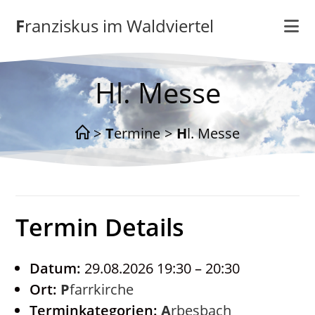
Zum
Franziskus im Waldviertel
Inhalt
springen
Hl. Messe
>
Termine
>
Hl. Messe
Termin Details
Datum:
29.08.2026 19:30
–
20:30
Ort:
Pfarrkirche
Terminkategorien:
Arbesbach