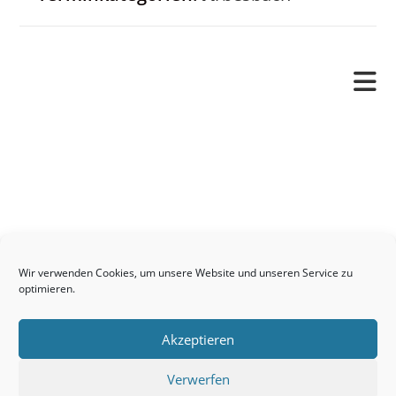
Pfarrverband
Freude und Leid
Angetraut
Getauft
Heimgegangen
Kontakt
Wir verwenden Cookies, um unsere Website und unseren Service zu
Links
optimieren.
Neuigkeiten
Akzeptieren
Pfarrblatt
Seelsorge / Sakramente
Verwerfen