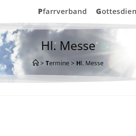
Pfarrverband
Gottesdie
Hl. Messe
>
Termine
>
Hl. Messe