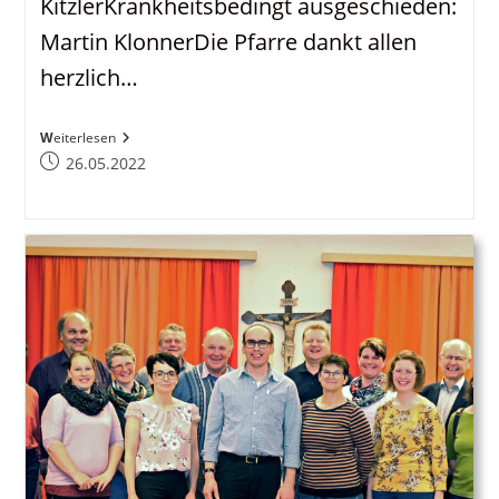
KitzlerKrankheitsbedingt ausgeschieden:
Martin KlonnerDie Pfarre dankt allen
herzlich…
Arbesbachs
Weiterlesen
Neuer
Beitrag
26.05.2022
Pfarrkirchenrat
veröffentlicht:
(PKR)