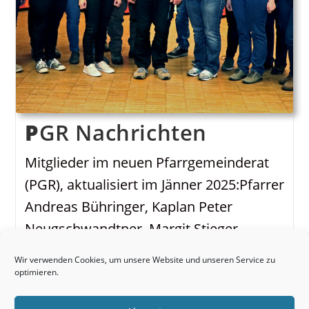
PGR Nachrichten
Mitglieder im neuen Pfarrgemeinderat
(PGR), aktualisiert im Jänner 2025:Pfarrer
Andreas Bühringer, Kaplan Peter
Neugschwandtner, Margit Stieger,
Hermann Pfeiffer, Bernadette
Wir verwenden Cookies, um unsere Website und unseren Service zu
Hinterndorfer, Konrad Krenn, Maria
optimieren.
Buxbaum, Anna Kitzler, Gabi Huber,