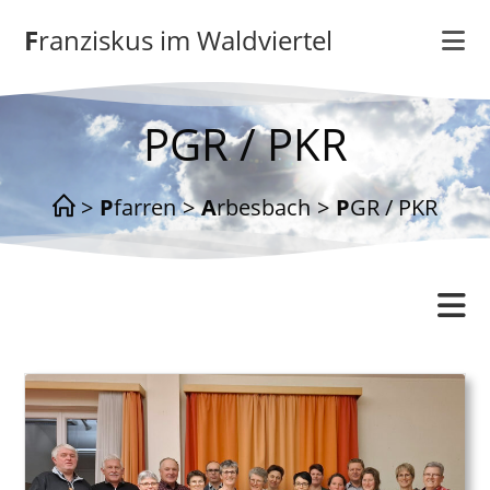
Zum
Franziskus im Waldviertel
Inhalt
springen
PGR / PKR
>
Pfarren
>
Arbesbach
>
PGR / PKR
Arbesbach
Gottesdienstordnung
Katholisches Bildungswerk
Kontakt