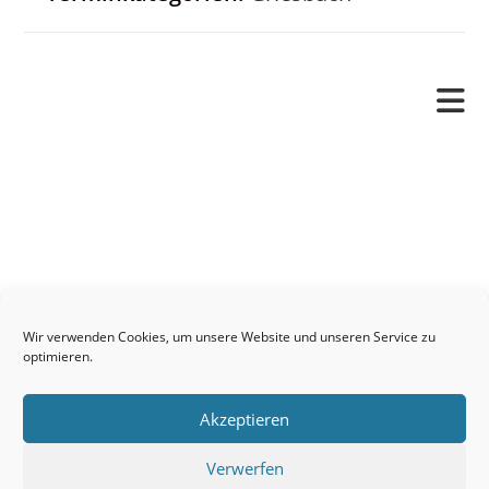
Pfarrverband
Freude und Leid
Angetraut
Getauft
Heimgegangen
Kontakt
Wir verwenden Cookies, um unsere Website und unseren Service zu
Links
optimieren.
Neuigkeiten
Akzeptieren
Pfarrblatt
Seelsorge / Sakramente
Verwerfen