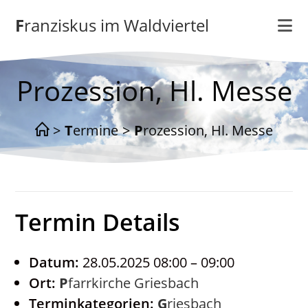
Zum
Franziskus im Waldviertel
Inhalt
springen
Prozession, Hl. Messe
>
Termine
>
Prozession, Hl. Messe
Termin Details
Datum:
28.05.2025 08:00
–
09:00
Ort:
Pfarrkirche Griesbach
Terminkategorien:
Griesbach