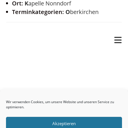
Ort:
Kapelle Nonndorf
Terminkategorien:
Oberkirchen
Pfarrverband
Freude und Leid
Angetraut
Getauft
Heimgegangen
Kontakt
Wir verwenden Cookies, um unsere Website und unseren Service zu
Links
optimieren.
Neuigkeiten
Akzeptieren
Pfarrblatt