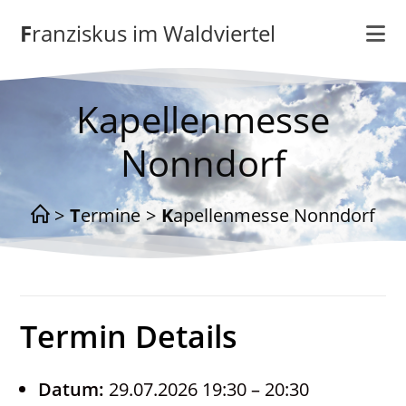
Zum
Franziskus im Waldviertel
Inhalt
springen
Kapellenmesse
Nonndorf
>
Termine
>
Kapellenmesse Nonndorf
Termin Details
Datum:
29.07.2026 19:30
–
20:30