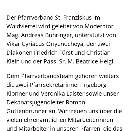
Pfarrverband
Der Pfarrverband St. Franziskus im
Freude und Leid
Waldviertel wird geleitet von Moderator
Angetraut
Mag. Andreas Bühringer, unterstützt von
Getauft
Vikar Cyriacus Onyenucheya, den zwei
Heimgegangen
Diakonen Friedrich Fürst und Christian
Kontakt
Klein und der Pass. Sr. M. Beatrice Heigl.
Links
Neuigkeiten
Dem Pfarrverbandsteam gehören weiters
Pfarrblatt
die zwei Pfarrsekretärinnen Ingeborg
Seelsorge / Sakramente
Klonner und Veronika Laister sowie unser
Caritas
Dekanatsjugendleiter Roman
Spirituelles
Guttenbrunner an. Wir freuen uns über die
Pfarrverband – gemeinsamer Kreuzweg in
vielen ehrenamtlichen Mitarbeiterinnen
Arbesbach am 22.03.2026
und Mitarbeiter in unseren Pfarren, die das