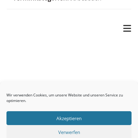
Pfarrverband
Freude und Leid
Angetraut
Getauft
Heimgegangen
Kontakt
Wir verwenden Cookies, um unsere Website und unseren Service zu
Links
optimieren.
Neuigkeiten
Akzeptieren
Pfarrblatt
Seelsorge / Sakramente
Verwerfen