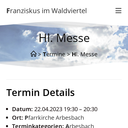
Zum
Franziskus im Waldviertel
Inhalt
springen
Hl. Messe
>
Termine
>
Hl. Messe
Termin Details
Datum:
22.04.2023 19:30
–
20:30
Ort:
Pfarrkirche Arbesbach
Terminkategorien:
Arbesbach