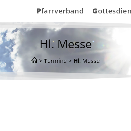
Pfarrverband
Gottesdie
Hl. Messe
>
Termine
>
Hl. Messe