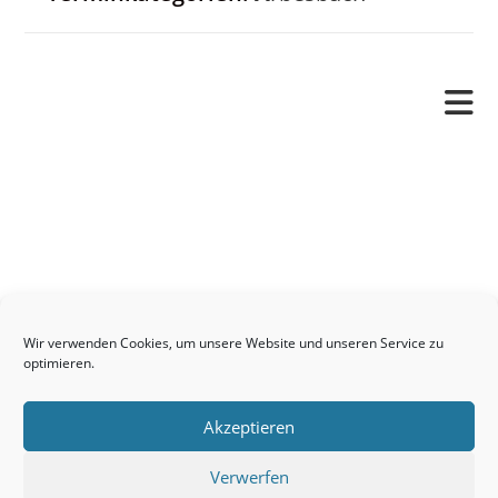
Pfarrverband
Freude und Leid
Angetraut
Getauft
Heimgegangen
Kontakt
Wir verwenden Cookies, um unsere Website und unseren Service zu
Links
optimieren.
Neuigkeiten
Akzeptieren
Pfarrblatt
Seelsorge / Sakramente
Verwerfen