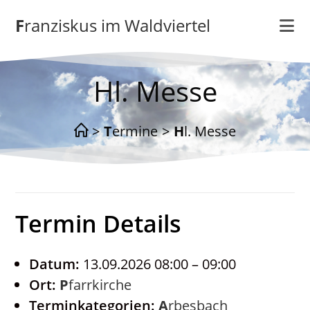
Zum
Franziskus im Waldviertel
Inhalt
springen
Hl. Messe
>
Termine
>
Hl. Messe
Termin Details
Datum:
13.09.2026 08:00
–
09:00
Ort:
Pfarrkirche
Terminkategorien:
Arbesbach