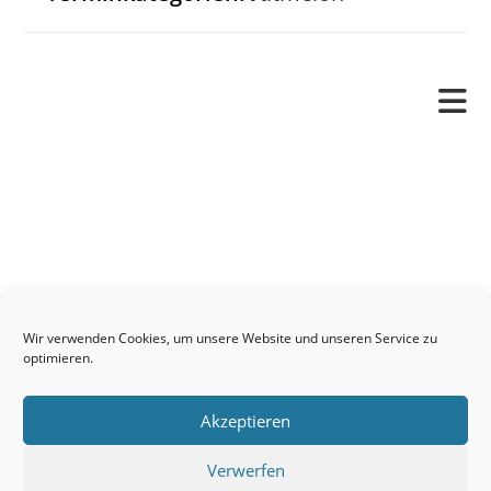
Pfarrverband
Freude und Leid
Angetraut
Getauft
Heimgegangen
Kontakt
Wir verwenden Cookies, um unsere Website und unseren Service zu
Links
optimieren.
Neuigkeiten
Akzeptieren
Pfarrblatt
Seelsorge / Sakramente
Verwerfen