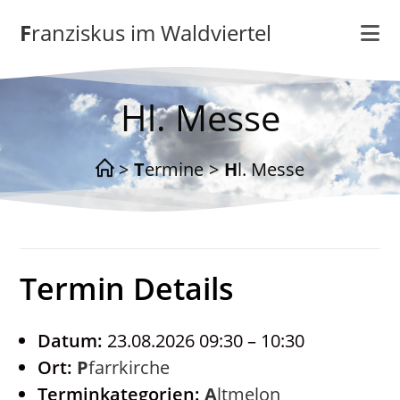
Zum
Franziskus im Waldviertel
Inhalt
springen
Hl. Messe
>
Termine
>
Hl. Messe
Termin Details
Datum:
23.08.2026 09:30
–
10:30
Ort:
Pfarrkirche
Terminkategorien:
Altmelon