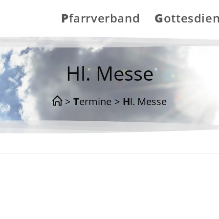
Pfarrverband
Gottesdie
Hl. Messe
>
Termine
>
Hl. Messe