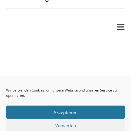
Pfarrverband
Freude und Leid
Angetraut
Getauft
Heimgegangen
Kontakt
Wir verwenden Cookies, um unsere Website und unseren Service zu
Links
optimieren.
Neuigkeiten
Akzeptieren
Pfarrblatt
Seelsorge / Sakramente
Verwerfen