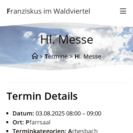
Zum
Franziskus im Waldviertel
Inhalt
springen
Hl. Messe
>
Termine
>
Hl. Messe
Termin Details
Datum:
03.08.2025 08:00
–
09:00
Ort:
Pfarrsaal
Terminkategorien:
Arbesbach