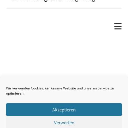
Pfarrverband
Freude und Leid
Angetraut
Getauft
Heimgegangen
Kontakt
Wir verwenden Cookies, um unsere Website und unseren Service zu
Links
optimieren.
Neuigkeiten
Akzeptieren
Pfarrblatt
Seelsorge / Sakramente
Verwerfen