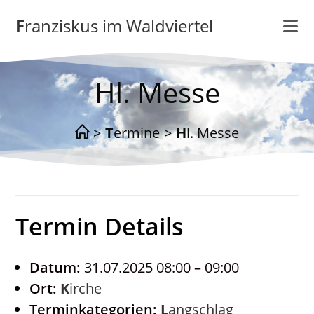
Zum
Franziskus im Waldviertel
Inhalt
springen
Hl. Messe
>
Termine
>
Hl. Messe
Termin Details
Datum:
31.07.2025 08:00
–
09:00
Ort:
Kirche
Terminkategorien:
Langschlag