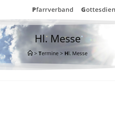
Pfarrverband
Gottesdie
Hl. Messe
>
Termine
>
Hl. Messe