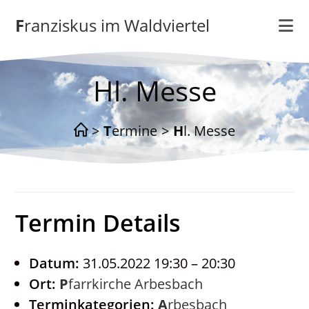
Zum
Franziskus im Waldviertel
Inhalt
springen
Hl. Messe
>
Termine
>
Hl. Messe
Termin Details
Datum:
31.05.2022 19:30
–
20:30
Ort:
Pfarrkirche Arbesbach
Terminkategorien:
Arbesbach