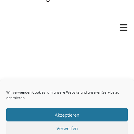
Pfarrverband
Freude und Leid
Angetraut
Getauft
Heimgegangen
Kontakt
Wir verwenden Cookies, um unsere Website und unseren Service zu
Links
optimieren.
Neuigkeiten
Akzeptieren
Pfarrblatt
Seelsorge / Sakramente
Verwerfen