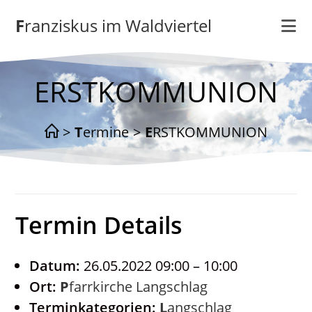
Zum
Franziskus im Waldviertel
Inhalt
springen
ERSTKOMMUNION
>
Termine
>
ERSTKOMMUNION
Termin Details
Datum:
26.05.2022 09:00
–
10:00
Ort:
Pfarrkirche Langschlag
Terminkategorien:
Langschlag