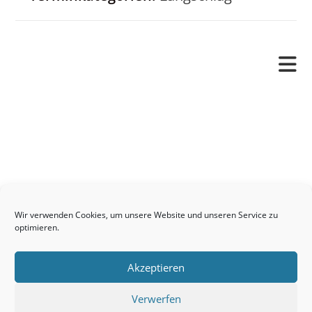
Pfarrverband
Freude und Leid
Angetraut
Getauft
Heimgegangen
Kontakt
Wir verwenden Cookies, um unsere Website und unseren Service zu
Links
optimieren.
Neuigkeiten
Akzeptieren
Pfarrblatt
Seelsorge / Sakramente
Verwerfen