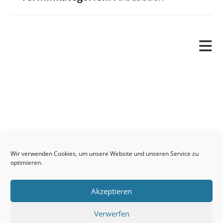
Pfarrverband
Freude und Leid
Angetraut
Getauft
Heimgegangen
Kontakt
Wir verwenden Cookies, um unsere Website und unseren Service zu
Links
optimieren.
Neuigkeiten
Akzeptieren
Pfarrblatt
Seelsorge / Sakramente
Verwerfen