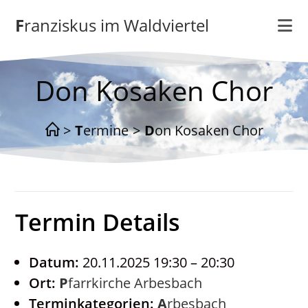
Zum
Franziskus im Waldviertel
Inhalt
springen
Don Kosaken Chor
>
Termine
>
Don Kosaken Chor
Termin Details
Datum:
20.11.2025 19:30
–
20:30
Ort:
Pfarrkirche Arbesbach
Terminkategorien:
Arbesbach