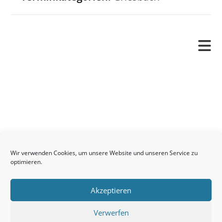
Pfarrverband
Freude und Leid
Angetraut
Getauft
Heimgegangen
Kontakt
Wir verwenden Cookies, um unsere Website und unseren Service zu
Links
optimieren.
Neuigkeiten
Akzeptieren
Pfarrblatt
Seelsorge / Sakramente
Verwerfen