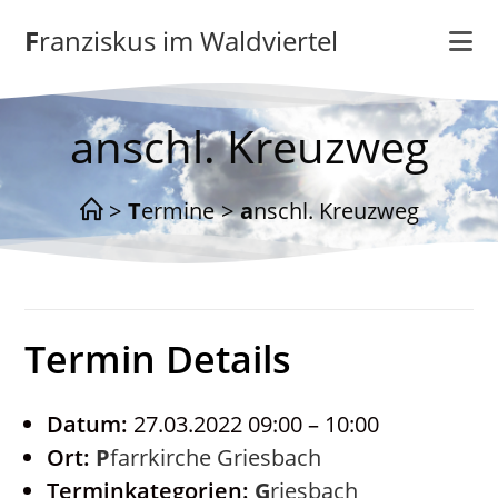
Zum
Franziskus im Waldviertel
Inhalt
springen
anschl. Kreuzweg
>
Termine
>
anschl. Kreuzweg
Termin Details
Datum:
27.03.2022 09:00
–
10:00
Ort:
Pfarrkirche Griesbach
Terminkategorien:
Griesbach