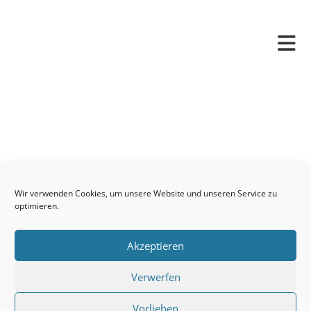
Pfarrverband
Freude und Leid
Angetraut
Getauft
Heimgegangen
Kontakt
Wir verwenden Cookies, um unsere Website und unseren Service zu
Links
optimieren.
Neuigkeiten
Akzeptieren
Pfarrblatt
Seelsorge / Sakramente
Verwerfen
Caritas
Vorlieben