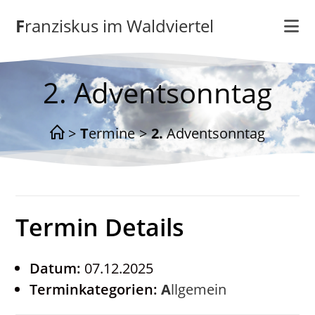
Zum
Franziskus im Waldviertel
Inhalt
springen
2. Adventsonntag
>
Termine
>
2. Adventsonntag
Termin Details
Datum:
07.12.2025
Terminkategorien:
Allgemein