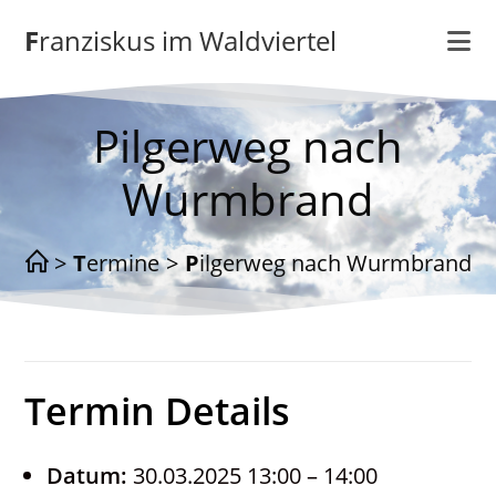
Zum
Franziskus im Waldviertel
Inhalt
springen
Pilgerweg nach
Wurmbrand
>
Termine
>
Pilgerweg nach Wurmbrand
Termin Details
Datum:
30.03.2025 13:00
–
14:00