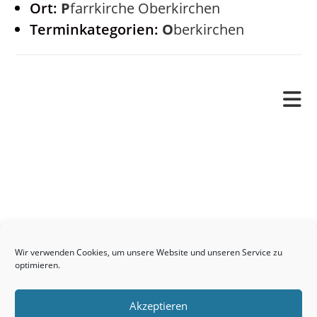
Ort:
Pfarrkirche Oberkirchen
Terminkategorien:
Oberkirchen
Pfarrverband
Freude und Leid
Angetraut
Getauft
Heimgegangen
Kontakt
Wir verwenden Cookies, um unsere Website und unseren Service zu
Links
optimieren.
Neuigkeiten
Akzeptieren
Pfarrblatt