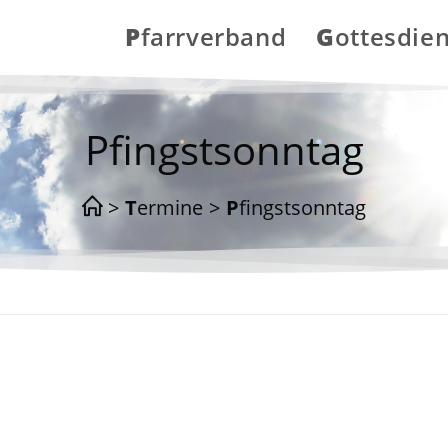
Pfarrverband
Gottesdie
Pfingstsonntag
>
Termine
>
Pfingstsonntag