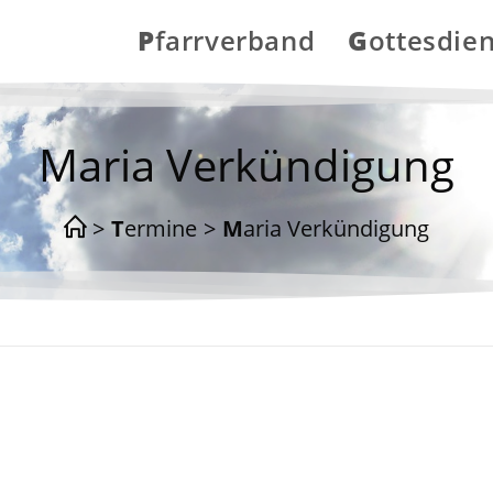
Pfarrverband
Gottesdie
Maria Verkündigung
>
Termine
>
Maria Verkündigung