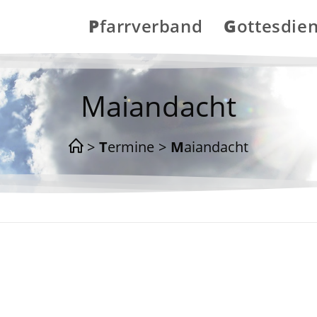
Pfarrverband
Gottesdie
Maiandacht
>
Termine
>
Maiandacht