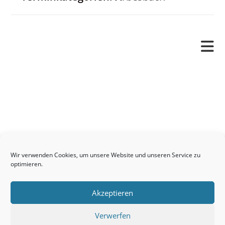
Pfarrverband
Freude und Leid
Angetraut
Getauft
Heimgegangen
Kontakt
Wir verwenden Cookies, um unsere Website und unseren Service zu
Links
optimieren.
Neuigkeiten
Akzeptieren
Pfarrblatt
Seelsorge / Sakramente
Verwerfen