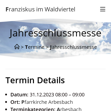
Zum
Franziskus im Waldviertel
Inhalt
springen
Jahresschlussmesse
>
Termine
>
Jahresschlussmesse
Termin Details
Datum:
31.12.2023 08:00
–
09:00
Ort:
Pfarrkirche Arbesbach
Terminkategorien:
Arbesbach