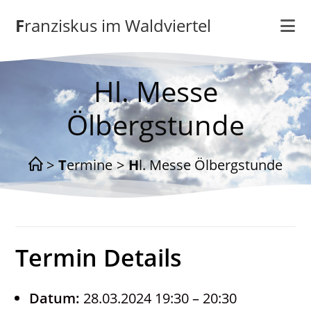
Zum
Franziskus im Waldviertel
Inhalt
springen
Hl. Messe
Ölbergstunde
>
Termine
>
Hl. Messe Ölbergstunde
Termin Details
Datum:
28.03.2024 19:30
–
20:30