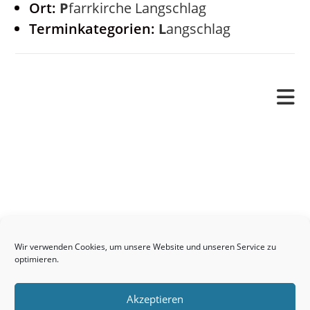
Ort:
Pfarrkirche Langschlag
Terminkategorien:
Langschlag
Pfarrverband
Freude und Leid
Angetraut
Getauft
Heimgegangen
Kontakt
Wir verwenden Cookies, um unsere Website und unseren Service zu
Links
optimieren.
Neuigkeiten
Akzeptieren
Pfarrblatt