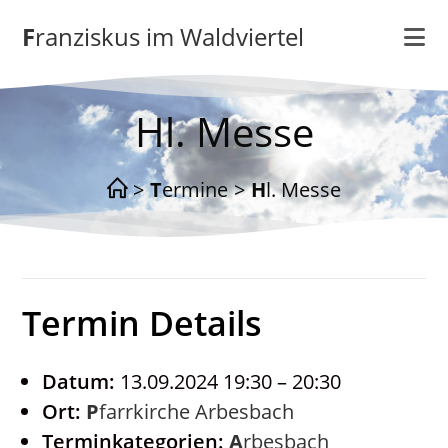
Zum
Franziskus im Waldviertel
Inhalt
springen
Hl. Messe
>
Termine
>
Hl. Messe
Termin Details
Datum:
13.09.2024 19:30
–
20:30
Ort:
Pfarrkirche Arbesbach
Terminkategorien:
Arbesbach