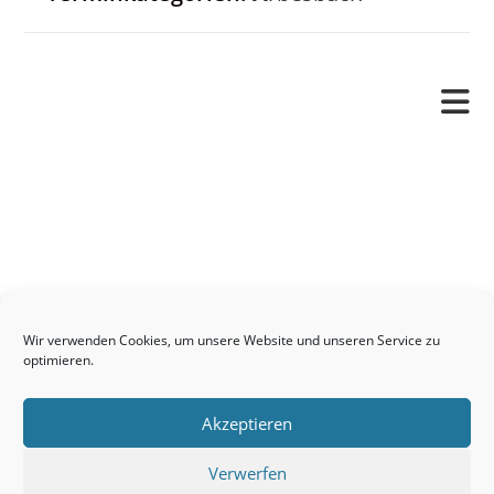
Pfarrverband
Freude und Leid
Angetraut
Getauft
Heimgegangen
Kontakt
Wir verwenden Cookies, um unsere Website und unseren Service zu
Links
optimieren.
Neuigkeiten
Akzeptieren
Pfarrblatt
Seelsorge / Sakramente
Verwerfen