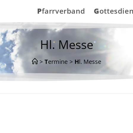
Pfarrverband
Gottesdie
Hl. Messe
>
Termine
>
Hl. Messe