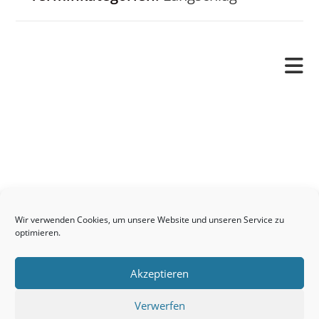
Pfarrverband
Freude und Leid
Angetraut
Getauft
Heimgegangen
Kontakt
Wir verwenden Cookies, um unsere Website und unseren Service zu
Links
optimieren.
Neuigkeiten
Akzeptieren
Pfarrblatt
Seelsorge / Sakramente
Verwerfen