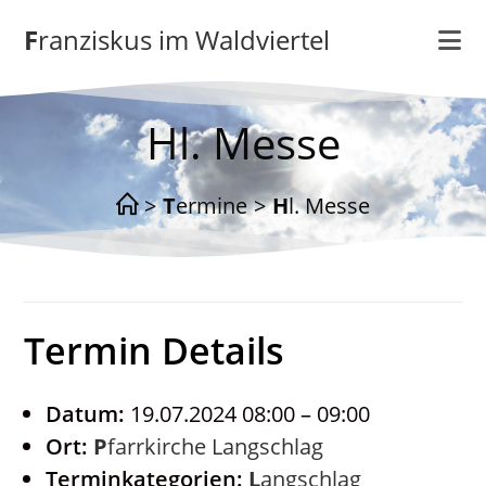
Zum
Franziskus im Waldviertel
Inhalt
springen
Hl. Messe
>
Termine
>
Hl. Messe
Termin Details
Datum:
19.07.2024 08:00
–
09:00
Ort:
Pfarrkirche Langschlag
Terminkategorien:
Langschlag