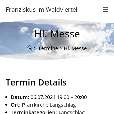
Zum
Franziskus im Waldviertel
Inhalt
springen
Hl. Messe
>
Termine
>
Hl. Messe
Termin Details
Datum:
06.07.2024 19:00
–
20:00
Ort:
Pfarrkirche Langschlag
Terminkategorien:
Langschlag