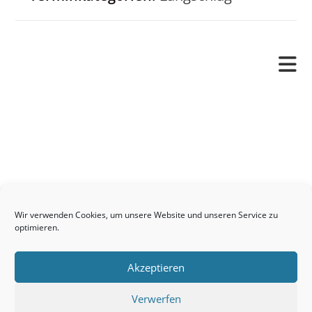
Pfarrverband
Freude und Leid
Angetraut
Getauft
Heimgegangen
Kontakt
Wir verwenden Cookies, um unsere Website und unseren Service zu
Links
optimieren.
Neuigkeiten
Akzeptieren
Pfarrblatt
Seelsorge / Sakramente
Verwerfen