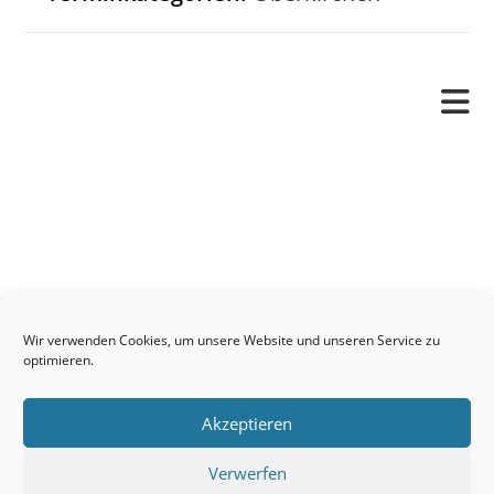
Pfarrverband
Freude und Leid
Angetraut
Getauft
Heimgegangen
Kontakt
Wir verwenden Cookies, um unsere Website und unseren Service zu
Links
optimieren.
Neuigkeiten
Akzeptieren
Pfarrblatt
Seelsorge / Sakramente
Verwerfen