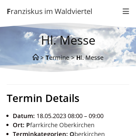
Zum
Franziskus im Waldviertel
Inhalt
springen
Hl. Messe
>
Termine
>
Hl. Messe
Termin Details
Datum:
18.05.2023 08:00
–
09:00
Ort:
Pfarrkirche Oberkirchen
Terminkategorien:
Oberkirchen