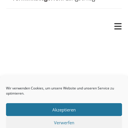
Pfarrverband
Freude und Leid
Angetraut
Getauft
Heimgegangen
Kontakt
Wir verwenden Cookies, um unsere Website und unseren Service zu
Links
optimieren.
Neuigkeiten
Akzeptieren
Pfarrblatt
Seelsorge / Sakramente
Verwerfen