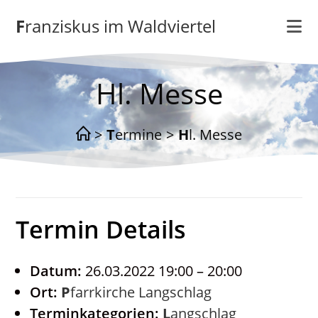
Zum
Franziskus im Waldviertel
Inhalt
springen
Hl. Messe
>
Termine
>
Hl. Messe
Termin Details
Datum:
26.03.2022 19:00
–
20:00
Ort:
Pfarrkirche Langschlag
Terminkategorien:
Langschlag