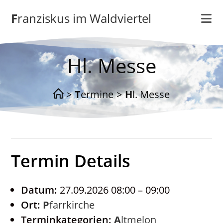
Zum
Franziskus im Waldviertel
Inhalt
springen
Hl. Messe
>
Termine
>
Hl. Messe
Termin Details
Datum:
27.09.2026 08:00
–
09:00
Ort:
Pfarrkirche
Terminkategorien:
Altmelon