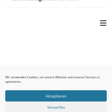
Pfarrverband
Freude und Leid
Angetraut
Getauft
Heimgegangen
Kontakt
Wir verwenden Cookies, um unsere Website und unseren Service zu
Links
optimieren.
Neuigkeiten
Akzeptieren
Pfarrblatt
Seelsorge / Sakramente
Verwerfen