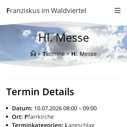
Zum
Franziskus im Waldviertel
Inhalt
springen
Hl. Messe
>
Termine
>
Hl. Messe
Termin Details
Datum:
10.07.2026 08:00
–
09:00
Ort:
Pfarrkirche
Terminkategorien:
Langschlag