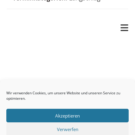
Pfarrverband
Freude und Leid
Angetraut
Getauft
Heimgegangen
Kontakt
Wir verwenden Cookies, um unsere Website und unseren Service zu
Links
optimieren.
Neuigkeiten
Akzeptieren
Pfarrblatt
Seelsorge / Sakramente
Verwerfen