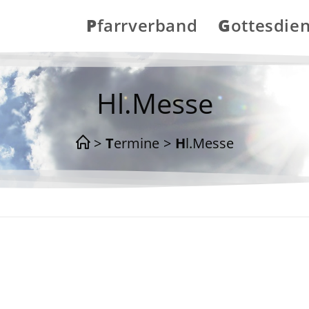
Pfarrverband
Gottesdie
Hl.Messe
>
Termine
>
Hl.Messe