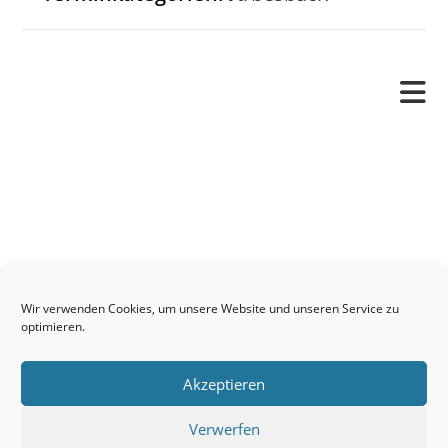
Pfarrverband
Freude und Leid
Angetraut
Getauft
Heimgegangen
Kontakt
Wir verwenden Cookies, um unsere Website und unseren Service zu
Links
optimieren.
Neuigkeiten
Akzeptieren
Pfarrblatt
Seelsorge / Sakramente
Verwerfen