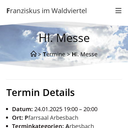
Zum
Franziskus im Waldviertel
Inhalt
springen
Hl. Messe
>
Termine
>
Hl. Messe
Termin Details
Datum:
24.01.2025 19:00
–
20:00
Ort:
Pfarrsaal Arbesbach
Terminkategorien:
Arbesbach