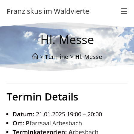
Zum
Franziskus im Waldviertel
Inhalt
springen
Hl. Messe
>
Termine
>
Hl. Messe
Termin Details
Datum:
21.01.2025 19:00
–
20:00
Ort:
Pfarrsaal Arbesbach
Terminkategorien:
Arbesbach