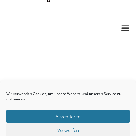
Pfarrverband
Freude und Leid
Angetraut
Getauft
Heimgegangen
Kontakt
Wir verwenden Cookies, um unsere Website und unseren Service zu
Links
optimieren.
Neuigkeiten
Akzeptieren
Pfarrblatt
Seelsorge / Sakramente
Verwerfen