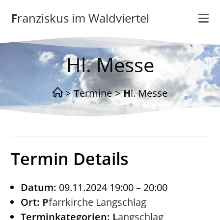
Zum
Franziskus im Waldviertel
Inhalt
springen
Hl. Messe
>
Termine
>
Hl. Messe
Termin Details
Datum:
09.11.2024 19:00
–
20:00
Ort:
Pfarrkirche Langschlag
Terminkategorien:
Langschlag