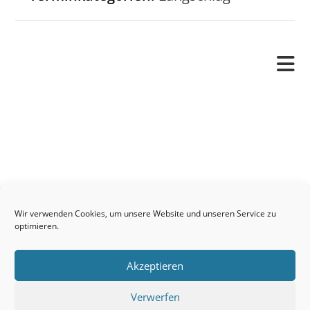
Pfarrverband
Freude und Leid
Angetraut
Getauft
Heimgegangen
Kontakt
Wir verwenden Cookies, um unsere Website und unseren Service zu
Links
optimieren.
Neuigkeiten
Akzeptieren
Pfarrblatt
Seelsorge / Sakramente
Verwerfen