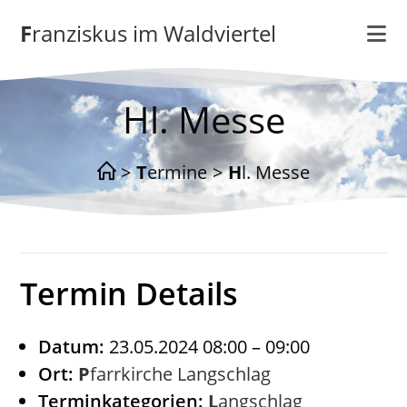
Zum
Franziskus im Waldviertel
Inhalt
springen
Hl. Messe
>
Termine
>
Hl. Messe
Termin Details
Datum:
23.05.2024 08:00
–
09:00
Ort:
Pfarrkirche Langschlag
Terminkategorien:
Langschlag