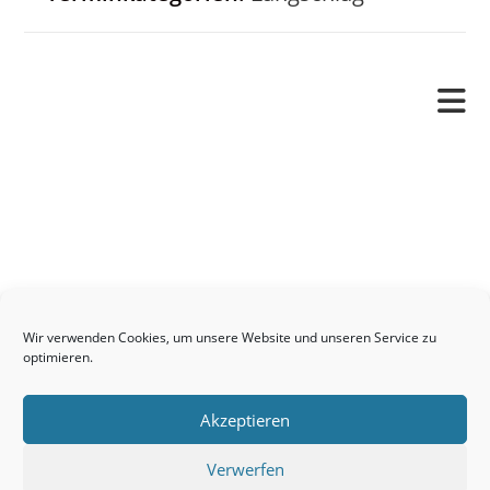
Pfarrverband
Freude und Leid
Angetraut
Getauft
Heimgegangen
Kontakt
Wir verwenden Cookies, um unsere Website und unseren Service zu
Links
optimieren.
Neuigkeiten
Akzeptieren
Pfarrblatt
Seelsorge / Sakramente
Verwerfen