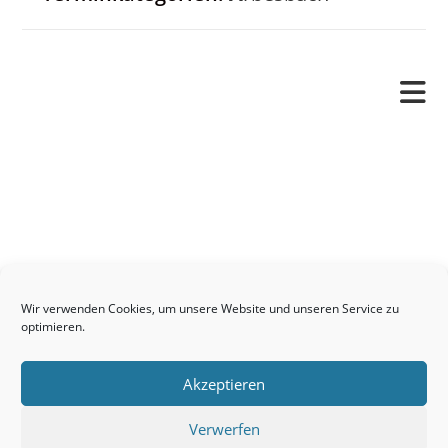
Pfarrverband
Freude und Leid
Angetraut
Getauft
Heimgegangen
Kontakt
Wir verwenden Cookies, um unsere Website und unseren Service zu
Links
optimieren.
Neuigkeiten
Akzeptieren
Pfarrblatt
Seelsorge / Sakramente
Verwerfen