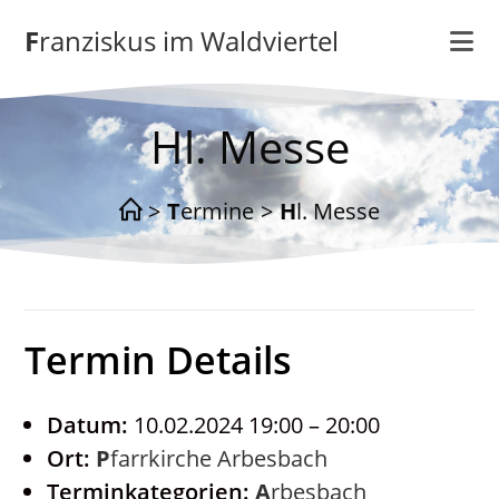
Zum
Franziskus im Waldviertel
Inhalt
springen
Hl. Messe
>
Termine
>
Hl. Messe
Termin Details
Datum:
10.02.2024 19:00
–
20:00
Ort:
Pfarrkirche Arbesbach
Terminkategorien:
Arbesbach