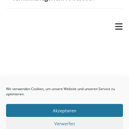
Pfarrverband
Freude und Leid
Angetraut
Getauft
Heimgegangen
Kontakt
Wir verwenden Cookies, um unsere Website und unseren Service zu
Links
optimieren.
Neuigkeiten
Akzeptieren
Pfarrblatt
Seelsorge / Sakramente
Verwerfen