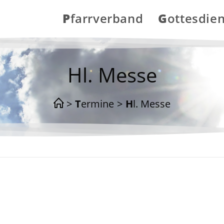
Pfarrverband
Gottesdie
Hl. Messe
>
Termine
>
Hl. Messe