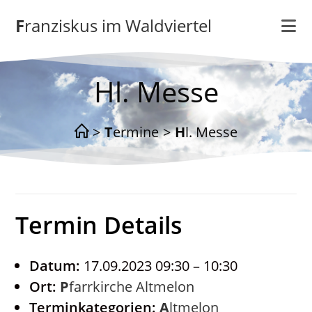
Zum
Franziskus im Waldviertel
Inhalt
springen
Hl. Messe
>
Termine
>
Hl. Messe
Termin Details
Datum:
17.09.2023 09:30
–
10:30
Ort:
Pfarrkirche Altmelon
Terminkategorien:
Altmelon