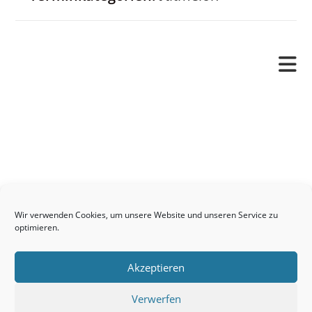
Pfarrverband
Freude und Leid
Angetraut
Getauft
Heimgegangen
Kontakt
Wir verwenden Cookies, um unsere Website und unseren Service zu
Links
optimieren.
Neuigkeiten
Akzeptieren
Pfarrblatt
Seelsorge / Sakramente
Verwerfen