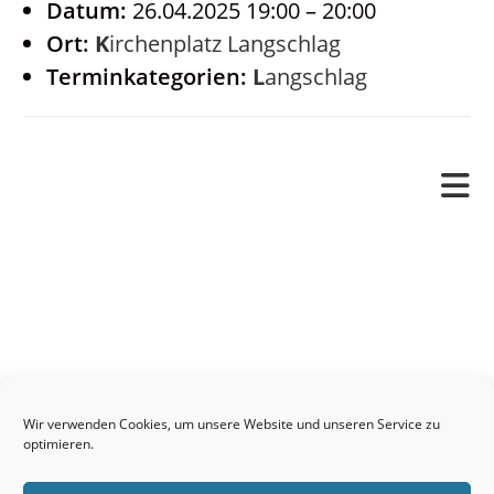
Datum:
26.04.2025 19:00
–
20:00
Ort:
Kirchenplatz Langschlag
Terminkategorien:
Langschlag
Pfarrverband
Freude und Leid
Angetraut
Getauft
Heimgegangen
Kontakt
Wir verwenden Cookies, um unsere Website und unseren Service zu
Links
optimieren.
Neuigkeiten