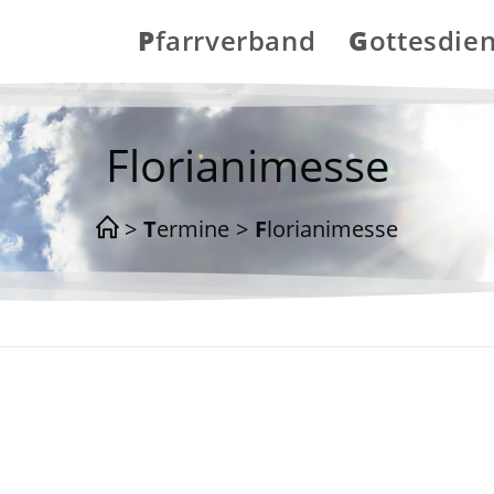
Pfarrverband
Gottesdie
Florianimesse
>
Termine
>
Florianimesse