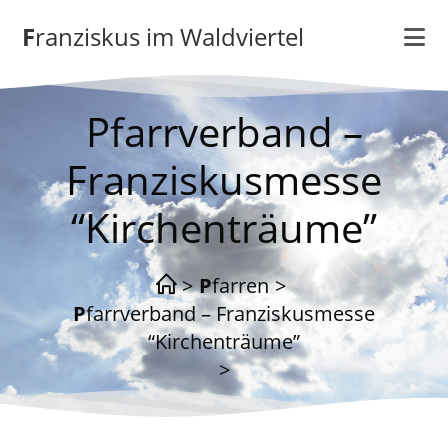
Zum
Franziskus im Waldviertel
Inhalt
springen
Pfarrverband –
Franziskusmesse
“Kirchenträume”
>
Pfarren
>
Pfarrverband – Franziskusmesse
“Kirchenträume”
>