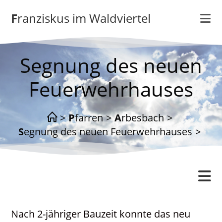
Zum
Franziskus im Waldviertel
Inhalt
springen
Segnung des neuen
Feuerwehrhauses
>
Pfarren
>
Arbesbach
>
Segnung des neuen Feuerwehrhauses
>
Arbesbach
Nach 2-jähriger Bauzeit konnte das neu
Gottesdienstordnung