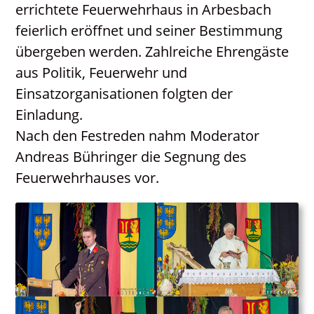
errichtete Feuerwehrhaus in Arbesbach
Katholisches Bildungswerk
feierlich eröffnet und seiner Bestimmung
Kontakt
übergeben werden. Zahlreiche Ehrengäste
Neuigkeiten
aus Politik, Feuerwehr und
PGR / PKR
Einsatzorganisationen folgten der
Einladung.
Nach den Festreden nahm Moderator
Andreas Bühringer die Segnung des
Feuerwehrhauses vor.