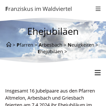
Zum
Franziskus im Waldviertel
Inhalt
springen
Ehejubiläen
>
Pfarren
>
Arbesbach
>
Neuigkeiten
>
Ehejubiläen
>
Arbesbach
Insgesamt 16 Jubelpaare aus den Pfarren
Gottesdienstordnung
Altmelon, Arbesbach und Griesbach
Katholisches Bildungswerk
feierten am 7.4.2024 ihr Ehejubiläum im