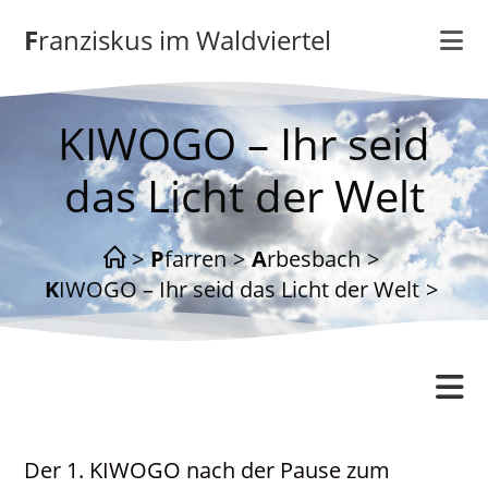
Zum
Franziskus im Waldviertel
Inhalt
springen
KIWOGO – Ihr seid
das Licht der Welt
>
Pfarren
>
Arbesbach
>
KIWOGO – Ihr seid das Licht der Welt
>
Arbesbach
Der 1. KIWOGO nach der Pause zum
Gottesdienstordnung