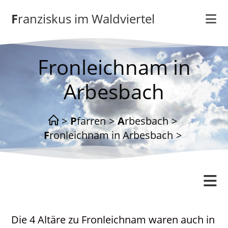
Zum
Franziskus im Waldviertel
Inhalt
springen
Fronleichnam in
Arbesbach
>
Pfarren
>
Arbesbach
>
Fronleichnam in Arbesbach
>
Arbesbach
Die 4 Altäre zu Fronleichnam waren auch in
Gottesdienstordnung