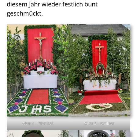
diesem Jahr wieder festlich bunt
Katholisches Bildungswerk
geschmückt.
Kontakt
Neuigkeiten
PGR / PKR
Altar 1 – Pfarrhof
Altar 2 – Wallner